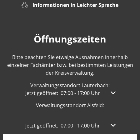
Informationen in Leichter Sprache
Öffnungszeiten
Bitte beachten Sie etwaige Ausnahmen innerhalb
einzelner Fachämter bzw. bei bestimmten Leistungen
der Kreisverwaltung.
Verwaltungsstandort Lauterbach:
Klicken, um weitere Öffnungs- oder Schließzeit
Jetzt geöffnet:
07:00
-
17:00
Uhr
Von 07:00 bis
Verwaltungsstandort Alsfeld:
Klicken, um weitere Öffnungs- oder Schließzeit
Jetzt geöffnet:
07:00
-
17:00
Uhr
Von 07:00 bis