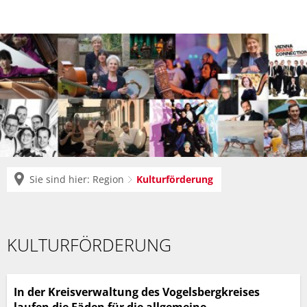
Sie sind hier:
Region
Kulturförderung
Kulturförderung
KULTURFÖRDERUNG
In der Kreisverwaltung des Vogelsbergkreises