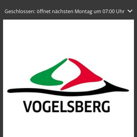
Klicken, um weitere Öffnungs- oder Schließzeiten auszub
Geschlossen:
öffnet nächsten Montag um 07:00 Uhr