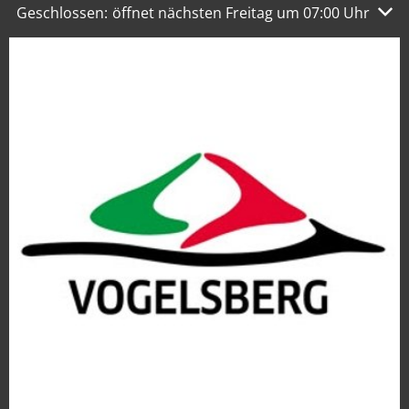
Klicken, um weitere Öffnungs- oder Schließzeiten auszu
Geschlossen:
öffnet nächsten Freitag um 07:00 Uhr