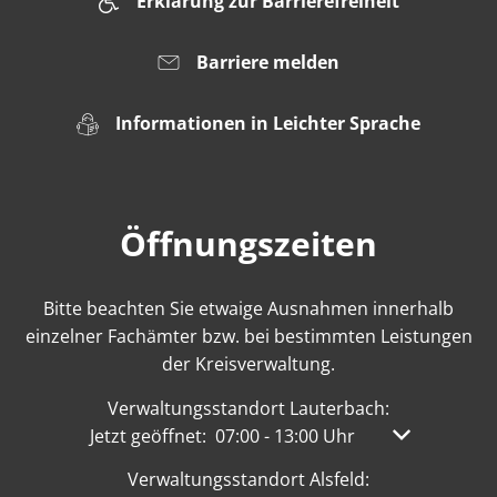
Erklärung zur Barrierefreiheit
Barriere melden
Informationen in Leichter Sprache
Öffnungszeiten
Bitte beachten Sie etwaige Ausnahmen innerhalb
einzelner Fachämter bzw. bei bestimmten Leistungen
der Kreisverwaltung.
Verwaltungsstandort Lauterbach:
Klicken, um weitere Öffnungs- oder Schließzeit
Jetzt geöffnet:
07:00
-
13:00
Uhr
Von 07:00 bis
Verwaltungsstandort Alsfeld: