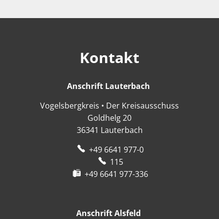
2.
Sitzung
des
Haupt-,
Finanz-
und
Kontakt
Wirtschaftsausschusses
31
1
2
3
4
5
6
Anschrift Lauterbach
Anschrift Lauter
Vogelsbergkreis • Der Kreisausschuss
Goldhelg 20
36341
Lauterbach
+49 6641 977-0
115
+49 6641 977-336
Anschrift Alsfeld
Anschrift Alsfeld