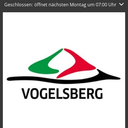
Klicken, um weitere Öffnungs- oder Schließzeiten auszub
Geschlossen:
öffnet nächsten Montag um 07:00 Uhr