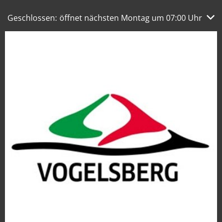
Klicken, um weitere Öffnungs- oder Schließzeiten auszub
Geschlossen:
öffnet nächsten Montag um 07:00 Uhr