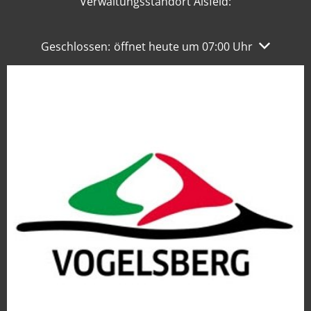
Verwaltungsstandort Alsfeld:
Klicken, um weitere Öffnungs- oder Schließzeiten 
Geschlossen:
öffnet heute um 07:00 Uhr