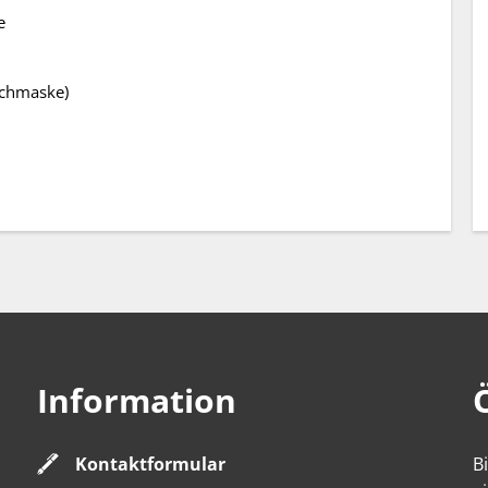
e
uchmaske)
Information
Kontaktformular
B