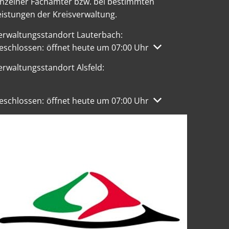
inzelner Fachämter bzw. bei bestimmten
eistungen der Kreisverwaltung.
erwaltungsstandort Lauterbach:
licken, um weitere Öffnungs- oder Schließzeiten auszublen
eschlossen:
öffnet heute um 07:00 Uhr
erwaltungsstandort Alsfeld:
licken, um weitere Öffnungs- oder Schließzeiten auszublen
eschlossen:
öffnet heute um 07:00 Uhr