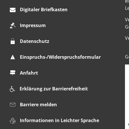
e
L
Digitaler Briefkasten
V
Impressum
K
G
V
Datenschutz
K
G
Einspruchs-/Widerspruchsformular
Anfahrt
Erklärung zur Barrierefreiheit
Barriere melden
Informationen in Leichter Sprache