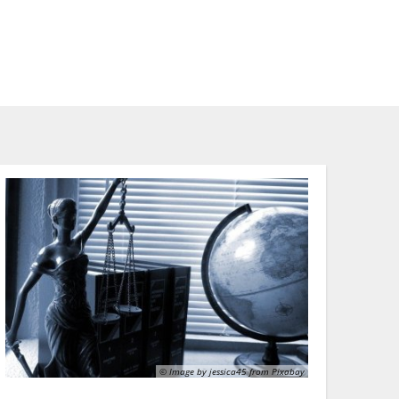
Suche
haft
Region
© Image by jessica45 from Pixabay