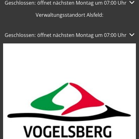
Klicken, um weitere Öffnungs- oder Schließzeiten auszub
Geschlossen:
öffnet nächsten Montag um 07:00 Uhr
Verwaltungsstandort Alsfeld:
Klicken, um weitere Öffnungs- oder Schließzeiten auszub
Geschlossen:
öffnet nächsten Montag um 07:00 Uhr