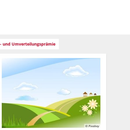
Suche
haft
Region
- und Umverteilungsprämie
© Pixabay