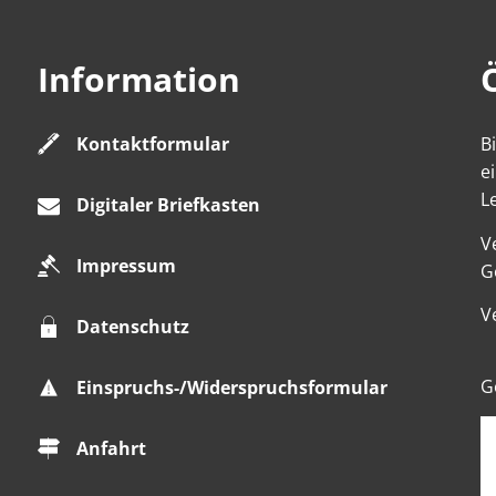
Information
Kontaktformular
B
e
L
Digitaler Briefkasten
V
Impressum
K
G
V
Datenschutz
K
G
Einspruchs-/Widerspruchsformular
Anfahrt