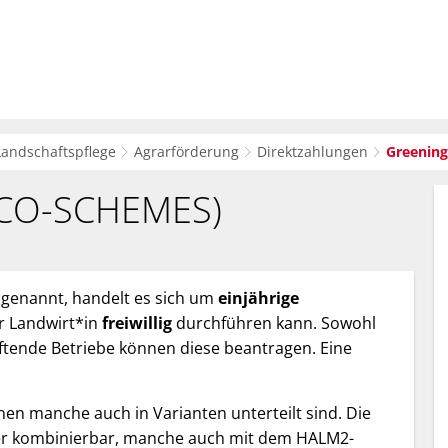
sverwaltung
Bürger-Service
Wirtsc
Landschaftspflege
Agrarförderung
Direktzahlungen
Greening
CO-SCHEMES)
genannt, handelt es sich um
einjährige
r Landwirt*in
freiwillig
durchführen kann. Sowohl
aftende Betriebe können diese beantragen. Eine
en manche auch in Varianten unterteilt sind. Die
r kombinierbar, manche auch mit dem HALM2-