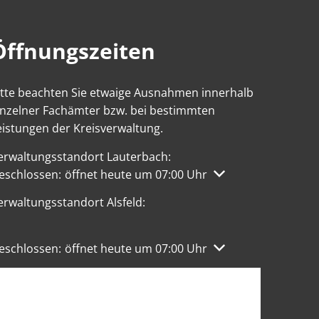
Öffnungszeiten
itte beachten Sie etwaige Ausnahmen innerhalb
inzelner Fachämter bzw. bei bestimmten
eistungen der Kreisverwaltung.
erwaltungsstandort Lauterbach:
licken, um weitere Öffnungs- oder Schließzeiten auszublen
eschlossen:
öffnet heute um 07:00 Uhr
erwaltungsstandort Alsfeld:
licken, um weitere Öffnungs- oder Schließzeiten auszublen
eschlossen:
öffnet heute um 07:00 Uhr