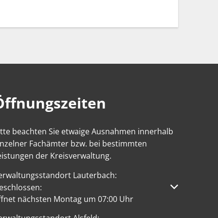
Öffnungszeiten
itte beachten Sie etwaige Ausnahmen innerhalb
inzelner Fachämter bzw. bei bestimmten
eistungen der Kreisverwaltung.
erwaltungsstandort Lauterbach:
licken, um weitere Öffnungs- oder Schließzeiten auszublen
eschlossen:
ffnet nächsten Montag um 07:00 Uhr