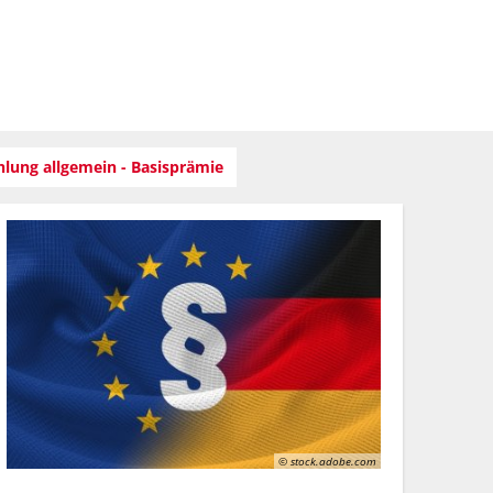
Suche
haft
Region
hlung allgemein - Basisprämie
© stock.adobe.com