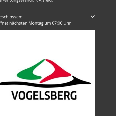
erwaltungsstandort Alsfeld:
licken, um weitere Öffnungs- oder Schließzeiten auszublen
eschlossen:
ffnet nächsten Montag um 07:00 Uhr