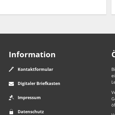
Information
Kontaktformular
B
e
L
Digitaler Briefkasten
V
Impressum
K
G
ö
Datenschutz