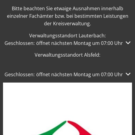
Bitte beachten Sie etwaige Ausnahmen innerhalb
einzelner Fachämter bzw. bei bestimmten Leistungen
der Kreisverwaltung.
Verwaltungsstandort Lauterbach:
Klicken, um weitere Öffnungs- oder Schließzeiten auszub
Geschlossen:
öffnet nächsten Montag um 07:00 Uhr
Verwaltungsstandort Alsfeld:
Klicken, um weitere Öffnungs- oder Schließzeiten auszub
Geschlossen:
öffnet nächsten Montag um 07:00 Uhr