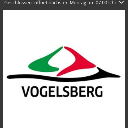
Klicken, um weitere Öffnungs- oder Schließzeiten auszub
Geschlossen:
öffnet nächsten Montag um 07:00 Uhr