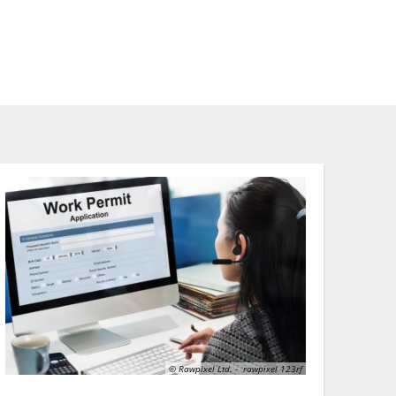
Suche
haft
Region
© Rawpixel Ltd. - rawpixel 123rf