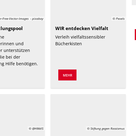
r-Free-Vector-Images - pixabay
© Pexels
lungspool
WIR entdecken Vielfalt
he
Verleih vielfaltssensibler
erinnen und
Bücherkisten
er unterstützen
ie bei der
g Hilfe benötigen.
MEHR
© @HMdIS
© Stiftung gegen Rassismus