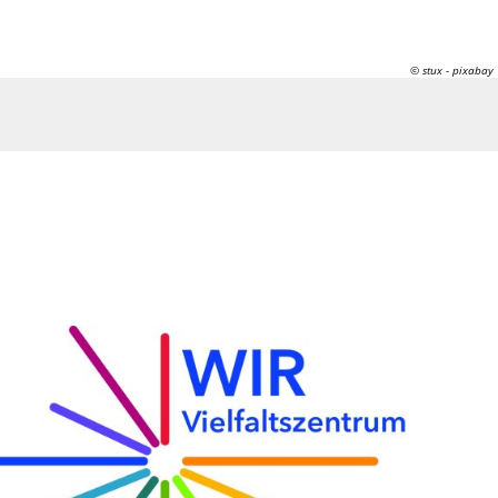
© stux - pixabay