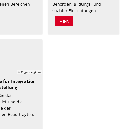
denen Bereichen
Behörden, Bildungs- und
sozialer Einrichtungen.
MEHR
© Vogelsbergkreis
e für Integration
stellung
Sie das
iet und die
e der
hen Beauftragten.