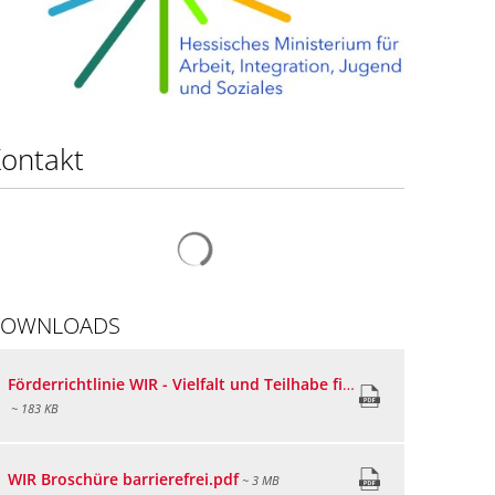
ontakt
Suchergebnisse werden geladen
OWNLOADS
Förderrichtlinie WIR - Vielfalt und Teilhabe final StAnz_3.pdf
~ 183 KB
WIR Broschüre barrierefrei.pdf
~ 3 MB