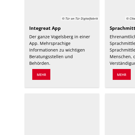
© Tür an Tür Digitalfabrik
© Clke
Integreat App
Sprachmitt
Der ganze Vogelsberg in einer
Ehrenamtlic
App. Mehrsprachige
Sprachmittl
Informationen zu wichtigen
Sprachmittl
Beratungsstellen und
Menschen, d
Behörden.
Verständigun
MEHR
MEHR