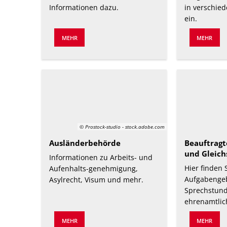
Informationen dazu.
in verschie
ein.
MEHR
MEHR
© Prostock-studio - stock.adobe.com
Ausländerbehörde
Beauftragt
und Gleich
Informationen zu Arbeits- und
Hier finden 
Aufenhalts-genehmigung,
Aufgabengeb
Asylrecht, Visum und mehr.
Sprechstund
ehrenamtlic
MEHR
MEHR