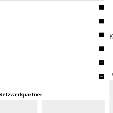
K
D
 Netzwerkpartner