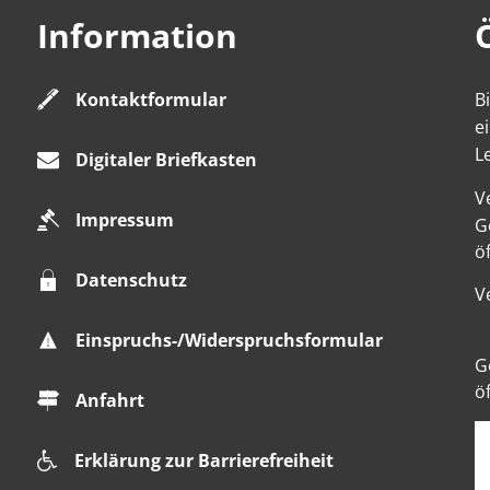
Information
Kontaktformular
B
e
L
Digitaler Briefkasten
V
Impressum
K
G
ö
Datenschutz
V
Einspruchs-/Widerspruchsformular
K
G
ö
Anfahrt
Erklärung zur Barrierefreiheit