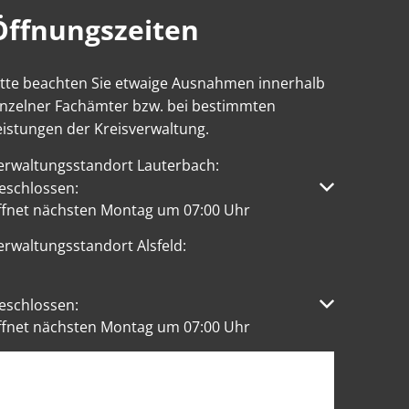
Öffnungszeiten
itte beachten Sie etwaige Ausnahmen innerhalb
inzelner Fachämter bzw. bei bestimmten
eistungen der Kreisverwaltung.
erwaltungsstandort Lauterbach:
licken, um weitere Öffnungs- oder Schließzeiten auszublen
eschlossen:
ffnet nächsten Montag um 07:00 Uhr
erwaltungsstandort Alsfeld:
licken, um weitere Öffnungs- oder Schließzeiten auszublen
eschlossen:
ffnet nächsten Montag um 07:00 Uhr