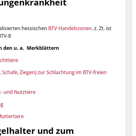
zungenkrankheit
ualisierten hessischen
BTV-Handelszonen
. z. Zt. ist
BTV-8
n den u. a. Merkblättern
chttiere
r, Schafe, Ziegen) zur Schlachtung im BTV-freien
- und Nutztiere
ng
Muttertiere
gelhalter und zum