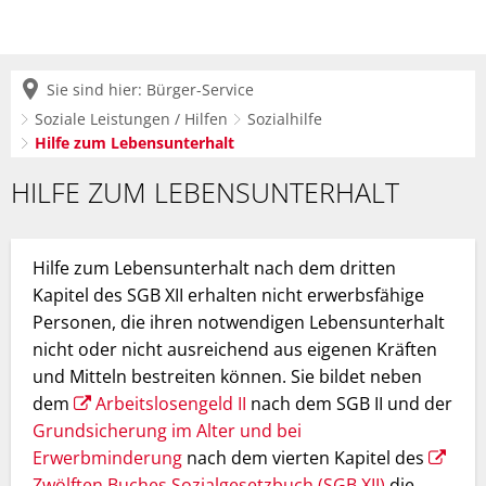
Sie sind hier:
Bürger-Service
Soziale Leistungen / Hilfen
Sozialhilfe
Hilfe zum Lebensunterhalt
Hilfe
HILFE ZUM LEBENSUNTERHALT
zum
Lebensunterhalt
Hilfe zum Lebensunterhalt nach dem dritten
Kapitel des SGB XII erhalten nicht erwerbsfähige
Personen, die ihren notwendigen Lebensunterhalt
nicht oder nicht ausreichend aus eigenen Kräften
und Mitteln bestreiten können. Sie bildet neben
dem
Arbeitslosengeld II
nach dem SGB II und der
Grundsicherung im Alter und bei
Erwerbminderung
nach dem vierten Kapitel des
Zwölften Buches Sozialgesetzbuch (SGB XII)
die