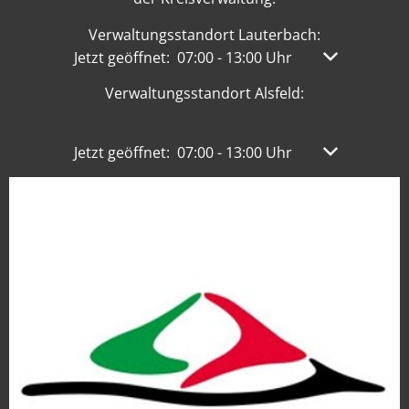
Verwaltungsstandort Lauterbach:
Klicken, um weitere Öffnungs- oder Schließzeit
Jetzt geöffnet:
07:00
-
13:00
Uhr
Von 07:00 bis
Verwaltungsstandort Alsfeld:
Klicken, um weitere Öffnungs- oder Schließzeit
Jetzt geöffnet:
07:00
-
13:00
Uhr
Von 07:00 bis