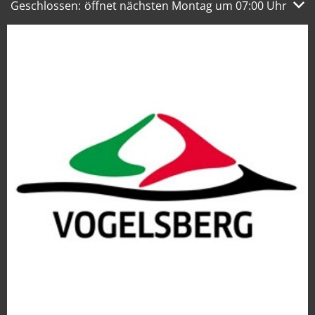
Klicken, um weitere Öffnungs- oder Schließzeiten auszub
Geschlossen:
öffnet nächsten Montag um 07:00 Uhr