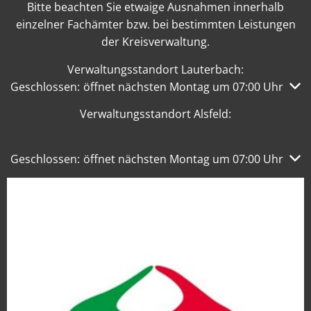
Bitte beachten Sie etwaige Ausnahmen innerhalb
einzelner Fachämter bzw. bei bestimmten Leistungen
der Kreisverwaltung.
Verwaltungsstandort Lauterbach:
Klicken, um weitere Öffnungs- oder Schließzeiten auszub
Geschlossen:
öffnet nächsten Montag um 07:00 Uhr
Verwaltungsstandort Alsfeld:
Klicken, um weitere Öffnungs- oder Schließzeiten auszub
Geschlossen:
öffnet nächsten Montag um 07:00 Uhr