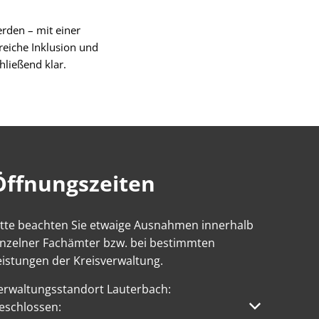
rden – mit einer
greiche Inklusion und
hließend klar.
Öffnungszeiten
itte beachten Sie etwaige Ausnahmen innerhalb
inzelner Fachämter bzw. bei bestimmten
eistungen der Kreisverwaltung.
erwaltungsstandort Lauterbach:
licken, um weitere Öffnungs- oder Schließzeiten auszublen
eschlossen: