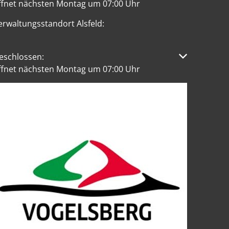
ffnet nächsten Montag um 07:00 Uhr
erwaltungsstandort Alsfeld:
licken, um weitere Öffnungs- oder Schließzeiten auszublen
eschlossen:
ffnet nächsten Montag um 07:00 Uhr