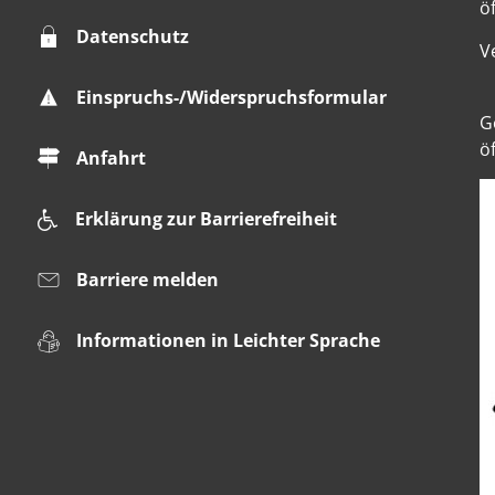
ö
Datenschutz
V
Einspruchs-/Widerspruchsformular
K
G
ö
Anfahrt
Erklärung zur Barrierefreiheit
Barriere melden
Informationen in Leichter Sprache