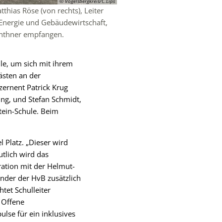
© Vogelsbergkreis/C.Lips
thias Röse (von rechts), Leiter
 Energie und Gebäudewirtschaft,
Günthner empfangen.
le, um sich mit ihrem
ästen an der
zernent Patrick Krug
ng, und Stefan Schmidt,
tein-Schule. Beim
l Platz. „Dieser wird
utlich wird das
ration mit der Helmut-
inder der HvB zusätzlich
tet Schulleiter
. Offene
se für ein inklusives