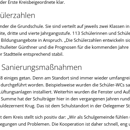
der Erste Kreisbeigeordnete klar.
ülerzahlen
der die Grundschule. Sie sind verteilt auf jeweils zwei Klassen i
ite, dritte und vierte Jahrgangsstufe. 113 Schülerinnen und Sch
Bildungsangebote in Anspruch. „Die Schülerzahlen entwickeln si
Schulleiter Günthner und die Prognosen für die kommenden Jahre 
r Stadtteile entsprechend stabil.
e Sanierungsmaßnahmen
2018 einiges getan. Denn am Standort sind immer wieder umfangr
rchgeführt worden. Beispielsweise wurden die Schüler-WCs sa
Lüftungsanlagen installiert. Weiterhin wurden die Fenster und Auß
In Summe hat der Schulträger hier in den vergangenen Jahren rund
Schuldezernent Krug. Das ist dem Schulstandort in der Oelegemer 
dem Kreis stellt sich positiv dar: „Wir als Schulgemeinde fühl
egungen und Problemen. Die Kooperation ist daher schnell, eng u