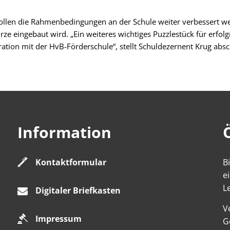
sollen die Rahmenbedingungen an der Schule weiter verbessert we
rze eingebaut wird. „Ein weiteres wichtiges Puzzlestück für erfol
ration mit der HvB-Förderschule“, stellt Schuldezernent Krug absc
Information
Kontaktformular
B
e
L
Digitaler Briefkasten
V
Impressum
K
G