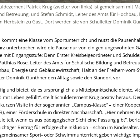
ldezernent Patrick Krug (zweiter von links) ist gemeinsam mit Mat
nd Betreuung, und Stefan Schmidt, Leiter des Amts für Hochbau,
 in Herbstein zu Gast. Dort werden sie von Schulleiter Dominik 
 kommt eine Klasse vom Sportunterricht und nutzt die Pausenhal
Kurz unterbrochen wird die Pause nur von einigen ungewohnten G
 mit Eingangsstufe: Denn Erster Kreisbeigeordneter und Schulde
thias Röse, Leiter des Amts für Schulische Bildung und Betreuu
hbau, Energie und Gebäudewirtschaft, Halt an der Freiherr-vom-S
iter Dominik Günthner den Alltag sowie den Standort vor.
ig und bietet, da es ursprünglich als Mittelpunktschule diente, vie
d mit Leben gefüllt“, stellt Schuldezernent Krug positiv heraus. De
r kurzen Visite in der sogenannten „Campus-Klasse“ – einer Koope
), einer Förderschule in direkter Nachbarschaft. „Hier nehmen K
e teil, wenn es aus pädagogischer Sicht eine Passung gibt“, berich
ichtiger Beitrag für erfolgreiche Inklusion – schon im Kindesalter
gemeinsamer Sport- oder Schwimmunterricht geben wichtige Impul