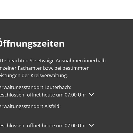
Öffnungszeiten
itte beachten Sie etwaige Ausnahmen innerhalb
inzelner Fachämter bzw. bei bestimmten
eistungen der Kreisverwaltung.
erwaltungsstandort Lauterbach:
licken, um weitere Öffnungs- oder Schließzeiten auszublen
eschlossen:
öffnet heute um 07:00 Uhr
erwaltungsstandort Alsfeld:
licken, um weitere Öffnungs- oder Schließzeiten auszublen
eschlossen:
öffnet heute um 07:00 Uhr