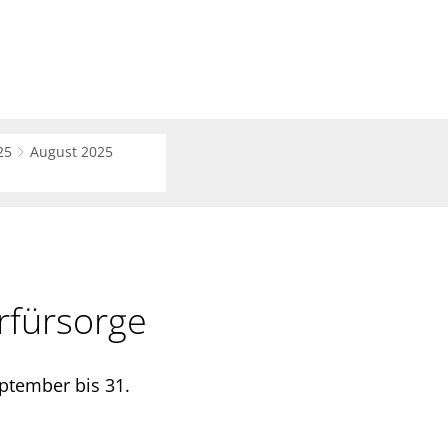
Suche
haft
Region
25
August 2025
rfürsorge
ptember bis 31.