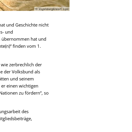
© Vogelsbergkreis/C.Lips
 hat und Geschichte nicht
us- und
is übernommen hat und
hte(n)“ finden vom 1.
 wie zerbrechlich der
he der Volksbund als
ätten und seinem
 er einen wichtigen
Nationen zu fördern“, so
ungsarbeit des
tgliedsbeiträge,