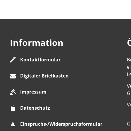
Information
Kontaktformular
B
e
L
Digitaler Briefkasten
V
Impressum
K
G
V
Datenschutz
K
G
Einspruchs-/Widerspruchsformular