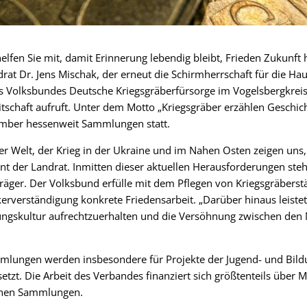
helfen Sie mit, damit Erinnerung lebendig bleibt, Frieden Zukunft
drat Dr. Jens Mischak, der erneut die Schirmherrschaft für die Ha
 Volksbundes Deutsche Kriegsgräberfürsorge im Vogelsbergkre
itschaft aufruft. Unter dem Motto „Kriegsgräber erzählen Geschic
mber hessenweit Sammlungen statt.
ler Welt, der Krieg in der Ukraine und im Nahen Osten zeigen uns,
ont der Landrat. Inmitten dieser aktuellen Herausforderungen ste
äger. Der Volksbund erfülle mit dem Pflegen von Kriegsgräberst
erverständigung konkrete Friedensarbeit. „Darüber hinaus leistet
ungskultur aufrechtzuerhalten und die Versöhnung zwischen den 
lungen werden insbesondere für Projekte der Jugend- und Bild
zt. Die Arbeit des Verbandes finanziert sich größtenteils über Mi
ichen Sammlungen.