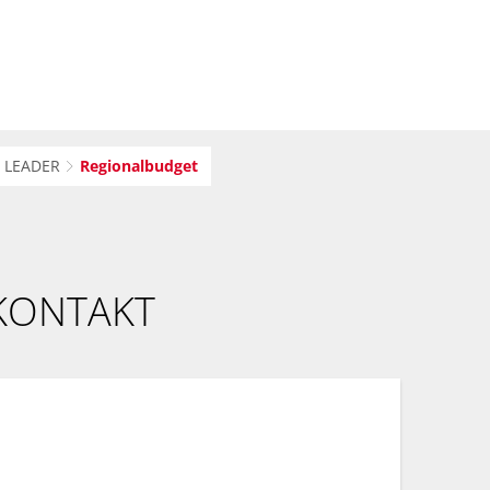
Suche
haft
Region
/ LEADER
Regionalbudget
KONTAKT