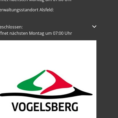
erwaltungsstandort Alsfeld:
licken, um weitere Öffnungs- oder Schließzeiten auszublen
eschlossen:
ffnet nächsten Montag um 07:00 Uhr