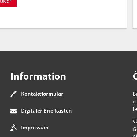
LUNG"
Information
Kontaktformular
B
e
L
Digitaler Briefkasten
V
Impressum
K
G
ö