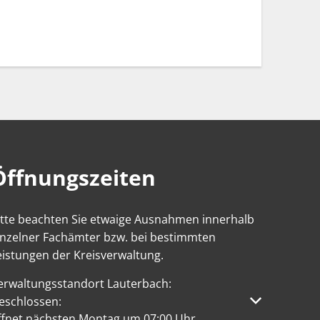
Öffnungszeiten
itte beachten Sie etwaige Ausnahmen innerhalb
inzelner Fachämter bzw. bei bestimmten
eistungen der Kreisverwaltung.
erwaltungsstandort Lauterbach:
licken, um weitere Öffnungs- oder Schließzeiten auszublen
eschlossen:
ffnet nächsten Montag um 07:00 Uhr