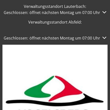
Verwaltungsstandort Lauterbach:
Klicken, um weitere Öffnungs- oder Schließzeiten auszub
Geschlossen:
öffnet nächsten Montag um 07:00 Uhr
Verwaltungsstandort Alsfeld:
Klicken, um weitere Öffnungs- oder Schließzeiten auszub
Geschlossen:
öffnet nächsten Montag um 07:00 Uhr