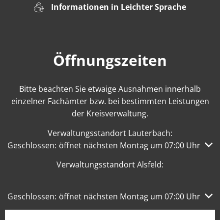
Informationen in Leichter Sprache
Öffnungszeiten
Bitte beachten Sie etwaige Ausnahmen innerhalb
einzelner Fachämter bzw. bei bestimmten Leistungen
der Kreisverwaltung.
Verwaltungsstandort Lauterbach:
Klicken, um weitere Öffnungs- oder Schließzeiten auszub
Geschlossen:
öffnet nächsten Montag um 07:00 Uhr
Verwaltungsstandort Alsfeld:
Klicken, um weitere Öffnungs- oder Schließzeiten auszub
Geschlossen:
öffnet nächsten Montag um 07:00 Uhr