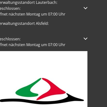
erwaltungsstandort Lauterbach:
licken, um weitere Öffnungs- oder Schließzeiten auszublen
eschlossen:
ffnet nächsten Montag um 07:00 Uhr
erwaltungsstandort Alsfeld:
licken, um weitere Öffnungs- oder Schließzeiten auszublen
eschlossen:
ffnet nächsten Montag um 07:00 Uhr