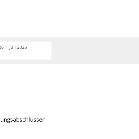
Suche
haft
Region
26
Juli 2026
ldungsabschlüssen