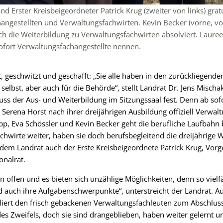
und Erster Kreisbeigeordneter Patrick Krug (zweiter von links) gr
ngestellten und Verwaltungsfachwirten. Kevin Becker (vorne, von
h die Weiterbildung zu Verwaltungsfachwirten absolviert. Laureen
ofort Verwaltungsfachangestellte nennen.
, geschwitzt und geschafft: „Sie alle haben in den zurückliegenden
h selbst, aber auch für die Behörde“, stellt Landrat Dr. Jens Mischa
ss der Aus- und Weiterbildung im Sitzungssaal fest. Denn ab sof
 Serena Horst nach ihrer dreijährigen Ausbildung offiziell Verwal
pp, Eva Schössler und Kevin Becker geht die berufliche Laufbahn
chwirte weiter, haben sie doch berufsbegleitend die dreijährige W
dem Landrat auch der Erste Kreisbeigeordnete Patrick Krug, Vorg
onalrat.
n offen und es bieten sich unzählige Möglichkeiten, denn so vielf
d auch ihre Aufgabenschwerpunkte“, unterstreicht der Landrat. Au
liert den frisch gebackenen Verwaltungsfachleuten zum Abschluss.
 Zweifels, doch sie sind drangeblieben, haben weiter gelernt u