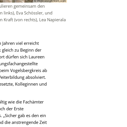
© Vogelsbergkreis/C.Lips
atulieren gemeinsam den
 links), Eva Schössler, und
 Kraft (von rechts), Lea Napierala
 Jahren viel erreicht
k gleich zu Beginn der
ort dürfen sich Laureen
tungsfachangestellte
 beim Vogelsbergkreis ab
eiterbildung absolviert.
esetzte, Kolleginnen und
ältig wie die Fachämter
ch der Erste
 „Sicher gab es den ein
nd die anstrengende Zeit