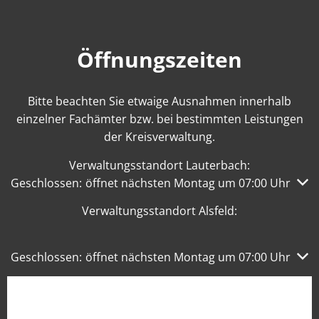
Öffnungszeiten
Bitte beachten Sie etwaige Ausnahmen innerhalb
einzelner Fachämter bzw. bei bestimmten Leistungen
der Kreisverwaltung.
Verwaltungsstandort Lauterbach:
Klicken, um weitere Öffnungs- oder Schließzeiten auszub
Geschlossen:
öffnet nächsten Montag um 07:00 Uhr
Verwaltungsstandort Alsfeld:
Klicken, um weitere Öffnungs- oder Schließzeiten auszub
Geschlossen:
öffnet nächsten Montag um 07:00 Uhr