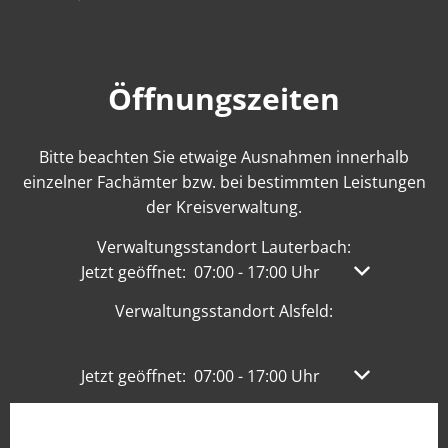
Öffnungszeiten
Bitte beachten Sie etwaige Ausnahmen innerhalb
einzelner Fachämter bzw. bei bestimmten Leistungen
der Kreisverwaltung.
Verwaltungsstandort Lauterbach:
Klicken, um weitere Öffnungs- oder Schließzeit
Jetzt geöffnet:
07:00
-
17:00
Uhr
Von 07:00 bis
Verwaltungsstandort Alsfeld:
Klicken, um weitere Öffnungs- oder Schließzeit
Jetzt geöffnet:
07:00
-
17:00
Uhr
Von 07:00 bis