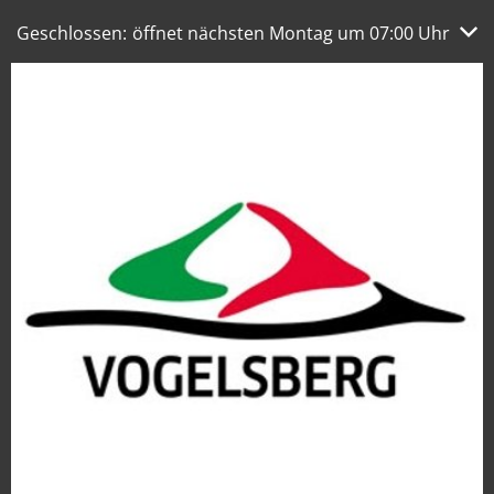
Klicken, um weitere Öffnungs- oder Schließzeiten auszub
Geschlossen:
öffnet nächsten Montag um 07:00 Uhr