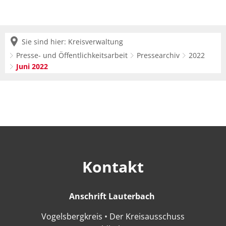
Sie sind hier:
Kreisverwaltung
Presse- und Öffentlichkeitsarbeit
Pressearchiv
2022
Juni 2022
Juni
2022
Kontakt
Anschrift Lauterbach
Anschrift Lauter
Vogelsbergkreis • Der Kreisausschuss