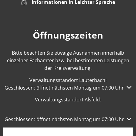
Informationen in Leichter Sprache
Öffnungszeiten
Bitte beachten Sie etwaige Ausnahmen innerhalb
einzelner Fachämter bzw. bei bestimmten Leistungen
der Kreisverwaltung.
Verwaltungsstandort Lauterbach:
Klicken, um weitere Öffnungs- oder Schließzeiten auszub
Geschlossen:
öffnet nächsten Montag um 07:00 Uhr
Verwaltungsstandort Alsfeld:
Klicken, um weitere Öffnungs- oder Schließzeiten auszub
Geschlossen:
öffnet nächsten Montag um 07:00 Uhr