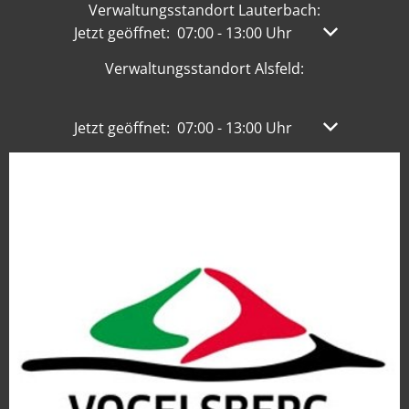
Verwaltungsstandort Lauterbach:
Klicken, um weitere Öffnungs- oder Schließzeit
Jetzt geöffnet:
07:00
-
13:00
Uhr
Von 07:00 bis
Verwaltungsstandort Alsfeld:
Klicken, um weitere Öffnungs- oder Schließzeit
Jetzt geöffnet:
07:00
-
13:00
Uhr
Von 07:00 bis