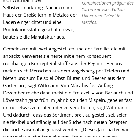
Kombinationen prägen das
Selbstvermarktung. Nachdem im
Sortiment von „Vulkan
Haus der Großeltern in Metzlos der
Likoer und Gelee“ in
Laden eingerichtet und eine
Metzlos.
Produktionsstätte geschaffen war,
baute sie die Manufaktur aus.
Gemeinsam mit zwei Angestellten und der Familie, die mit
anpackt, verwertet sie heute mit einem konsequent
nachhaltigen Konzept Rohstoffe aus der Region. „Bei uns
melden sich Menschen aus dem Vogelsberg per Telefon und
bieten uns zum Beispiel Obst, Blüten und Beeren aus dem
Garten an“, sagt Wittmann. Von März bis fast Anfang
Dezember reiche dann meist die Erntezeit – von Bärlauch und
Löwenzahn ganz früh im Jahr bis zu den Mispeln, gebe es fast
immer etwas zu ernten oder zu verarbeiten, sagt Wittmann.
Und dadurch, dass das Sortiment breit aufgestellt sei, seien
sie flexibel und ständig auf der Suche nach neuen Rezepten,
die auch saisonal angepasst werden. „Dieses Jahr hatten wir
eine unglaubliche Aroniabeeren-Ernte und nur wenige