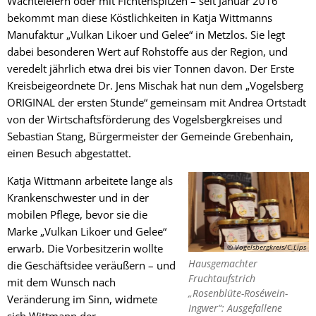
Wachteleiern oder mit Fichtenspitzen – seit Januar 2016
bekommt man diese Köstlichkeiten in Katja Wittmanns
Manufaktur „Vulkan Likoer und Gelee“ in Metzlos. Sie legt
dabei besonderen Wert auf Rohstoffe aus der Region, und
veredelt jährlich etwa drei bis vier Tonnen davon. Der Erste
Kreisbeigeordnete Dr. Jens Mischak hat nun dem „Vogelsberg
ORIGINAL der ersten Stunde“ gemeinsam mit Andrea Ortstadt
von der Wirtschaftsförderung des Vogelsbergkreises und
Sebastian Stang, Bürgermeister der Gemeinde Grebenhain,
einen Besuch abgestattet.
Katja Wittmann arbeitete lange als
Krankenschwester und in der
mobilen Pflege, bevor sie die
Marke „Vulkan Likoer und Gelee“
erwarb. Die Vorbesitzerin wollte
© Vogelsbergkreis/C.Lips
Hausgemachter
die Geschäftsidee veräußern – und
Fruchtaufstrich
mit dem Wunsch nach
„Rosenblüte-Roséwein-
Veränderung im Sinn, widmete
Ingwer“: Ausgefallene
sich Wittmann der