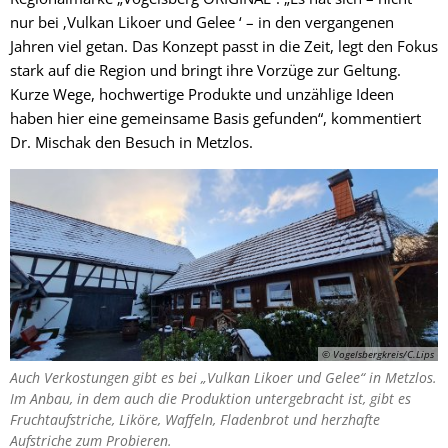
nur bei ‚Vulkan Likoer und Gelee ‘ – in den vergangenen
Jahren viel getan. Das Konzept passt in die Zeit, legt den Fokus
stark auf die Region und bringt ihre Vorzüge zur Geltung.
Kurze Wege, hochwertige Produkte und unzählige Ideen
haben hier eine gemeinsame Basis gefunden“, kommentiert
Dr. Mischak den Besuch in Metzlos.
© Vogelsbergkreis/C.Lips
Auch Verkostungen gibt es bei „Vulkan Likoer und Gelee“ in Metzlos.
Im Anbau, in dem auch die Produktion untergebracht ist, gibt es
Fruchtaufstriche, Liköre, Waffeln, Fladenbrot und herzhafte
Aufstriche zum Probieren.