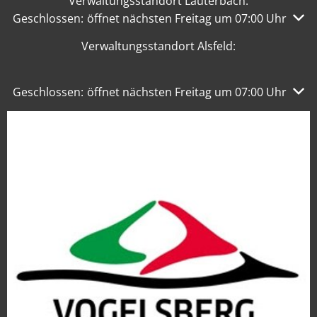
Verwaltungsstandort Lauterbach:
Klicken, um weitere Öffnungs- oder Schließzeiten auszu
Geschlossen:
öffnet nächsten Freitag um 07:00 Uhr
Verwaltungsstandort Alsfeld:
Klicken, um weitere Öffnungs- oder Schließzeiten auszu
Geschlossen:
öffnet nächsten Freitag um 07:00 Uhr