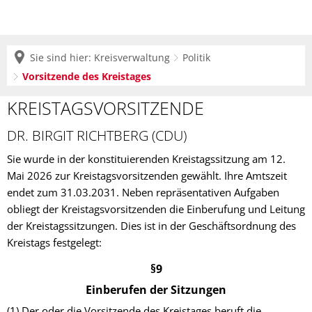
Sie sind hier:
Kreisverwaltung
Politik
Vorsitzende des Kreistages
Vorsitzende
KREISTAGSVORSITZENDE
des
DR. BIRGIT RICHTBERG (CDU)
Kreistages
Sie wurde in der konstituierenden Kreistagssitzung am 12.
Mai 2026 zur Kreistagsvorsitzenden gewählt. Ihre Amtszeit
endet zum 31.03.2031. Neben repräsentativen Aufgaben
obliegt der Kreistagsvorsitzenden die Einberufung und Leitung
der Kreistagssitzungen. Dies ist in der Geschäftsordnung des
Kreistags festgelegt:
§9
Einberufen der Sitzungen
(1) Der oder die Vorsitzende des Kreistages beruft die