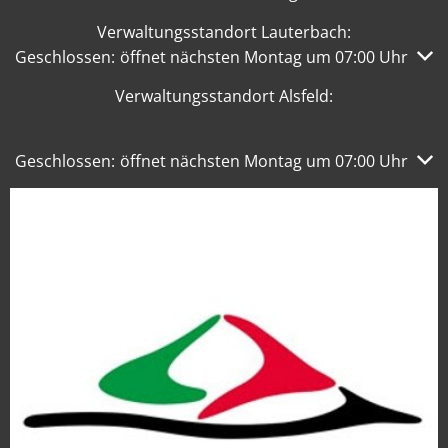
Verwaltungsstandort Lauterbach:
Klicken, um weitere Öffnungs- oder Schließzeiten auszub
Geschlossen:
öffnet nächsten Montag um 07:00 Uhr
Verwaltungsstandort Alsfeld:
Klicken, um weitere Öffnungs- oder Schließzeiten auszub
Geschlossen:
öffnet nächsten Montag um 07:00 Uhr