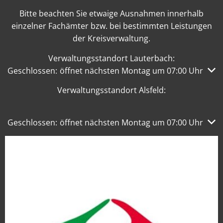
Bitte beachten Sie etwaige Ausnahmen innerhalb
einzelner Fachämter bzw. bei bestimmten Leistungen
der Kreisverwaltung.
Verwaltungsstandort Lauterbach:
Klicken, um weitere Öffnungs- oder Schließzeiten auszub
Geschlossen:
öffnet nächsten Montag um 07:00 Uhr
Verwaltungsstandort Alsfeld:
Klicken, um weitere Öffnungs- oder Schließzeiten auszub
Geschlossen:
öffnet nächsten Montag um 07:00 Uhr