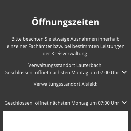
Öffnungszeiten
Bitte beachten Sie etwaige Ausnahmen innerhalb
einzelner Fachämter bzw. bei bestimmten Leistungen
der Kreisverwaltung.
Verwaltungsstandort Lauterbach:
Klicken, um weitere Öffnungs- oder Schließzeiten auszub
Geschlossen:
öffnet nächsten Montag um 07:00 Uhr
Verwaltungsstandort Alsfeld:
Klicken, um weitere Öffnungs- oder Schließzeiten auszub
Geschlossen:
öffnet nächsten Montag um 07:00 Uhr