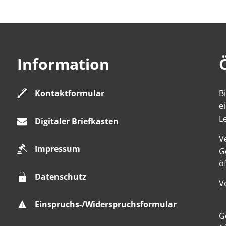
Information
Kontaktformular
B
e
L
Digitaler Briefkasten
V
Impressum
K
G
ö
Datenschutz
V
Einspruchs-/Widerspruchsformular
K
G