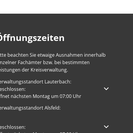
Öffnungszeiten
itte beachten Sie etwaige Ausnahmen innerhalb
inzelner Fachämter bzw. bei bestimmten
eistungen der Kreisverwaltung.
erwaltungsstandort Lauterbach:
licken, um weitere Öffnungs- oder Schließzeiten auszublen
eschlossen:
ffnet nächsten Montag um 07:00 Uhr
erwaltungsstandort Alsfeld:
licken, um weitere Öffnungs- oder Schließzeiten auszublen
eschlossen: