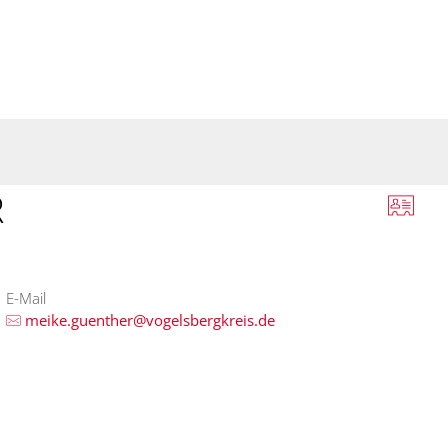
sverwaltung
Bürger-Service
Wirtsc
R
E-Mail
meike.guenther@vogelsbergkreis.de