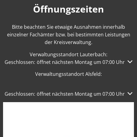
Öffnungszeiten
Bitte beachten Sie etwaige Ausnahmen innerhalb
einzelner Fachämter bzw. bei bestimmten Leistungen
der Kreisverwaltung.
Verwaltungsstandort Lauterbach:
Klicken, um weitere Öffnungs- oder Schließzeiten auszub
Geschlossen:
öffnet nächsten Montag um 07:00 Uhr
Verwaltungsstandort Alsfeld:
Klicken, um weitere Öffnungs- oder Schließzeiten auszub
Geschlossen:
öffnet nächsten Montag um 07:00 Uhr