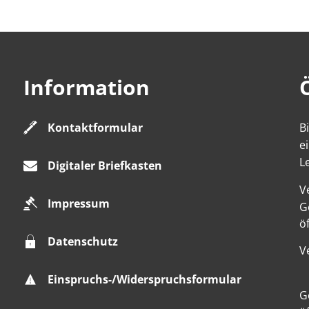
Information
Kontaktformular
B
e
L
Digitaler Briefkasten
V
Impressum
K
G
ö
Datenschutz
V
Einspruchs-/Widerspruchsformular
K
G