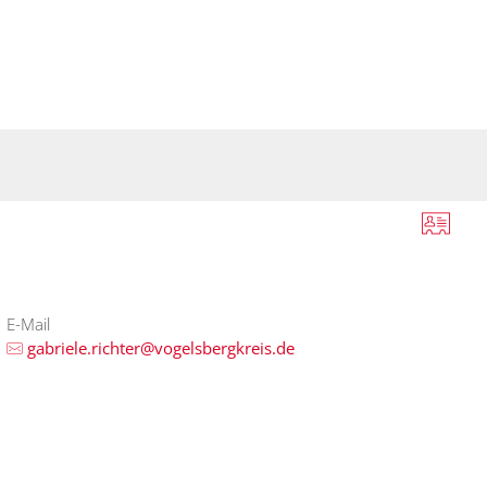
sverwaltung
Bürger-Service
Wirtsc
E-Mail
gabriele.richter@vogelsbergkreis.de