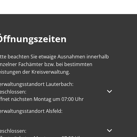
Öffnungszeiten
itte beachten Sie etwaige Ausnahmen innerhalb
inzelner Fachämter bzw. bei bestimmten
eistungen der Kreisverwaltung.
erwaltungsstandort Lauterbach:
licken, um weitere Öffnungs- oder Schließzeiten auszublen
eschlossen:
ffnet nächsten Montag um 07:00 Uhr
erwaltungsstandort Alsfeld:
licken, um weitere Öffnungs- oder Schließzeiten auszublen
eschlossen: