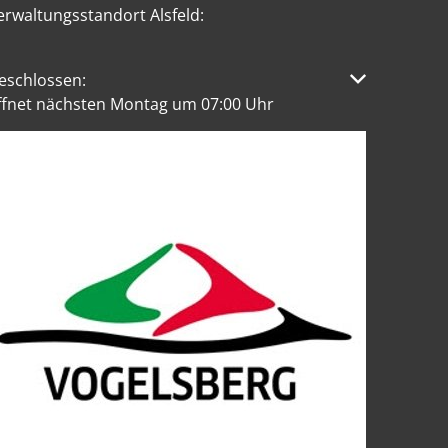
erwaltungsstandort Alsfeld:
licken, um weitere Öffnungs- oder Schließzeiten auszublen
eschlossen:
ffnet nächsten Montag um 07:00 Uhr