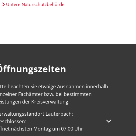
Untere Naturschutzbehörde
Öffnungszeiten
itte beachten Sie etwaige Ausnahmen innerhalb
inzelner Fachämter bzw. bei bestimmten
eistungen der Kreisverwaltung.
erwaltungsstandort Lauterbach:
licken, um weitere Öffnungs- oder Schließzeiten auszublen
eschlossen:
ffnet nächsten Montag um 07:00 Uhr