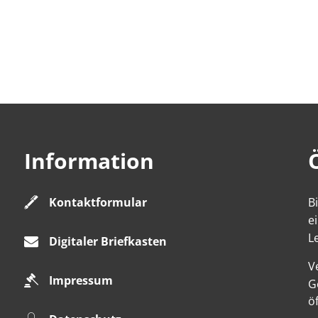
Information
Kontaktformular
B
e
L
Digitaler Briefkasten
V
Impressum
K
G
ö