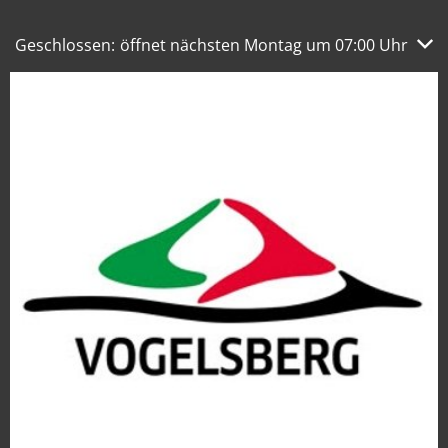
Klicken, um weitere Öffnungs- oder Schließzeiten auszub
Geschlossen:
öffnet nächsten Montag um 07:00 Uhr