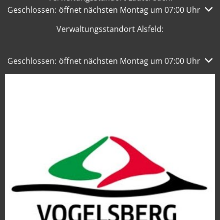
Klicken, um weitere Öffnungs- oder Schließzeiten auszub
Geschlossen:
öffnet nächsten Montag um 07:00 Uhr
Verwaltungsstandort Alsfeld:
Klicken, um weitere Öffnungs- oder Schließzeiten auszub
Geschlossen:
öffnet nächsten Montag um 07:00 Uhr