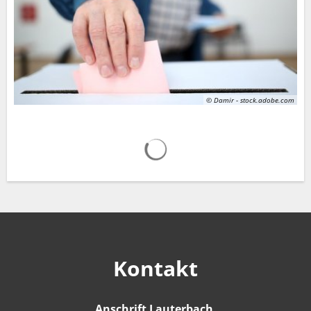
© Damir - stock.adobe.com
Suchergebnisse werden gelad
Kontakt
Anschrift Lauterbach
Anschrift Lauter