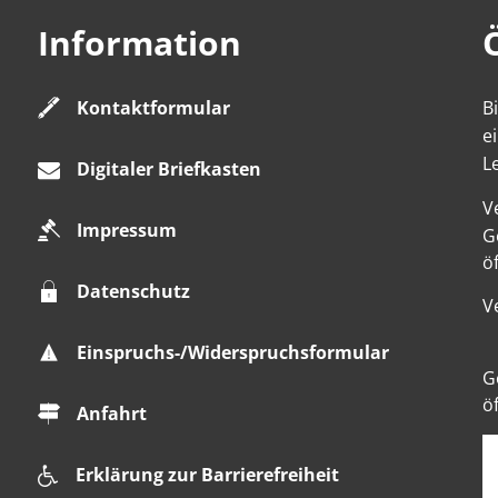
Information
Kontaktformular
B
e
L
Digitaler Briefkasten
V
Impressum
K
G
ö
Datenschutz
V
Einspruchs-/Widerspruchsformular
K
G
ö
Anfahrt
Erklärung zur Barrierefreiheit