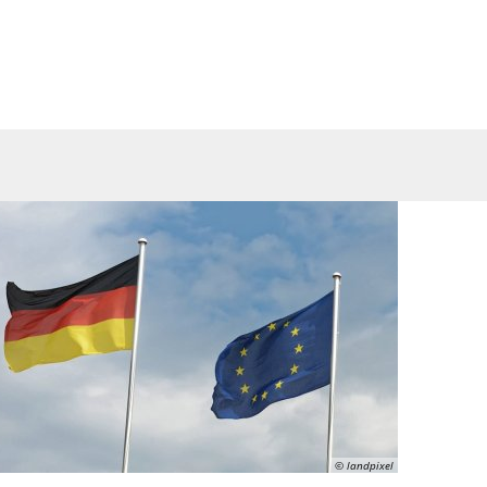
Suche
haft
Region
© landpixel