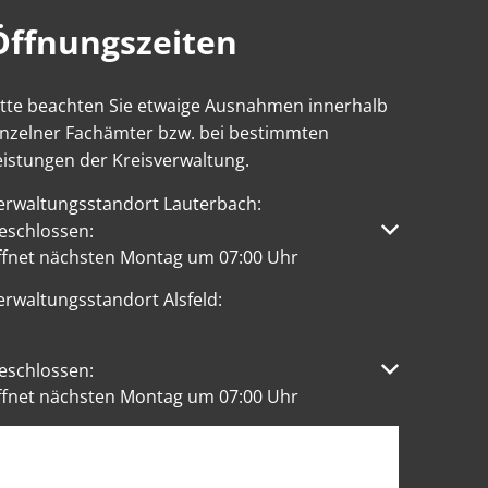
Öffnungszeiten
itte beachten Sie etwaige Ausnahmen innerhalb
inzelner Fachämter bzw. bei bestimmten
eistungen der Kreisverwaltung.
erwaltungsstandort Lauterbach:
licken, um weitere Öffnungs- oder Schließzeiten auszublen
eschlossen:
ffnet nächsten Montag um 07:00 Uhr
erwaltungsstandort Alsfeld:
licken, um weitere Öffnungs- oder Schließzeiten auszublen
eschlossen:
ffnet nächsten Montag um 07:00 Uhr