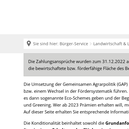
Krei
Sie sind hier:
Bürger-Service
Landwirtschaft & 
GLÖZ,
Die Zahlungsansprüche wurden zum 31.12.2022 ab
die bewirtschaftete bzw. förderfähige Fläche des B
GAB
Die Umsetzung der Gemeinsamen Agrarpolitik (GAP)
und
bzw. einem Wechsel in der Fördersystematik führen
es dann sogenannte Eco-Schemes geben und der Beg
Öko-
und Greening. Wer ab 2023 Prämien erhalten will, m
Auf dieser Seite erhalten Sie entsprechende Informat
Regeln
Die Konditionalität beinhaltet sowohl die
Grundanfo