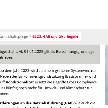
sverwaltung
Bürger-Service
Wirtsc
Landschaftspflege
GLÖZ, GAB und Öko-Regeln
geschafft. Ab 01.01.2023 gilt als Berechnungsgrundlage
etriebes.
 ab dem Jahr 2023 wird zu einem größeren Systemwechsel
. Neben der Einkommensgrundstützung (Basisprämie) wird
riff
Konditionalität
ersetzt die Begriffe Cross Compliance
uss künftig noch mehr für Umwelt- und Klimaschutz tun.
ionen.
rderungen an die Betriebsführung (GAB)
wie auch die