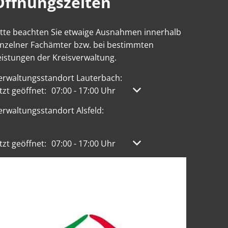
Öffnungszeiten
itte beachten Sie etwaige Ausnahmen innerhalb
inzelner Fachämter bzw. bei bestimmten
eistungen der Kreisverwaltung.
erwaltungsstandort Lauterbach:
licken, um weitere Öffnungs- oder Schließzeiten auszublen
tzt geöffnet:
07:00
-
17:00
Uhr
Von 07:00 bis 17:00 Uhr
erwaltungsstandort Alsfeld:
licken, um weitere Öffnungs- oder Schließzeiten auszublen
tzt geöffnet:
07:00
-
17:00
Uhr
Von 07:00 bis 17:00 Uhr