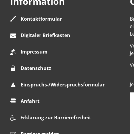
Information
Kontaktformular
B
e
L
Digitaler Briefkasten
V
Impressum
K
Je
V
Datenschutz
K
Je
Einspruchs-/Widerspruchsformular
Anfahrt
Erklärung zur Barrierefreiheit