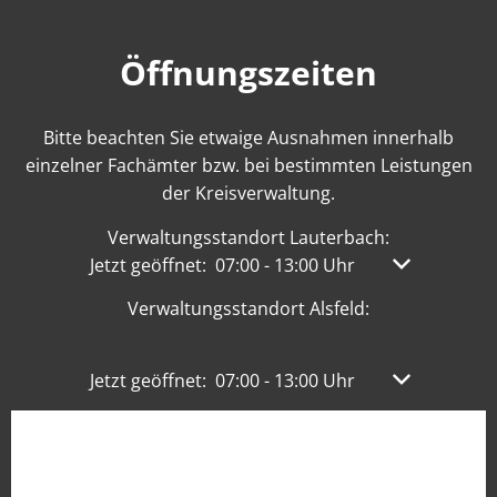
Öffnungszeiten
Bitte beachten Sie etwaige Ausnahmen innerhalb
einzelner Fachämter bzw. bei bestimmten Leistungen
der Kreisverwaltung.
Verwaltungsstandort Lauterbach:
Klicken, um weitere Öffnungs- oder Schließzeit
Jetzt geöffnet:
07:00
-
13:00
Uhr
Von 07:00 bis
Verwaltungsstandort Alsfeld:
Klicken, um weitere Öffnungs- oder Schließzeit
Jetzt geöffnet:
07:00
-
13:00
Uhr
Von 07:00 bis