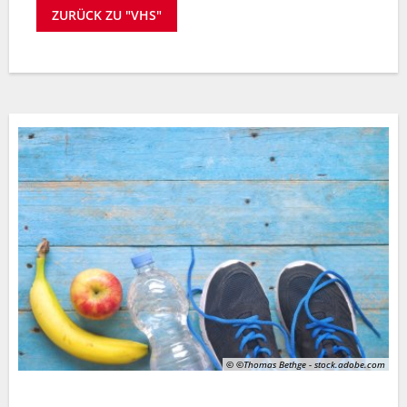
ZURÜCK ZU "VHS"
© ©Thomas Bethge - stock.adobe.com
© ©Thomas Bethge - stock.adobe.com