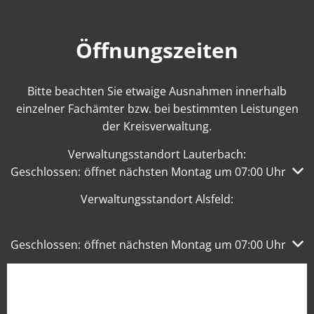
Öffnungszeiten
Bitte beachten Sie etwaige Ausnahmen innerhalb
einzelner Fachämter bzw. bei bestimmten Leistungen
der Kreisverwaltung.
Verwaltungsstandort Lauterbach:
Klicken, um weitere Öffnungs- oder Schließzeiten auszub
Geschlossen:
öffnet nächsten Montag um 07:00 Uhr
Verwaltungsstandort Alsfeld:
Klicken, um weitere Öffnungs- oder Schließzeiten auszub
Geschlossen:
öffnet nächsten Montag um 07:00 Uhr